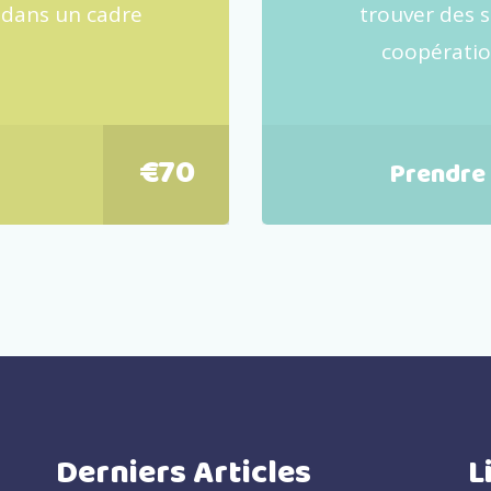
 dans un cadre
trouver des 
coopération
€
70
Prendre
Derniers Articles
L