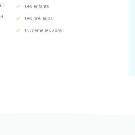
if.
Les enfants
et
Les pré-ados
Et même les ados !