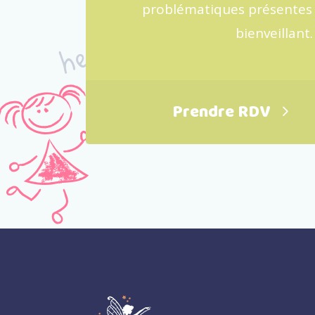
problématiques présentes
bienveillant.
Prendre RDV