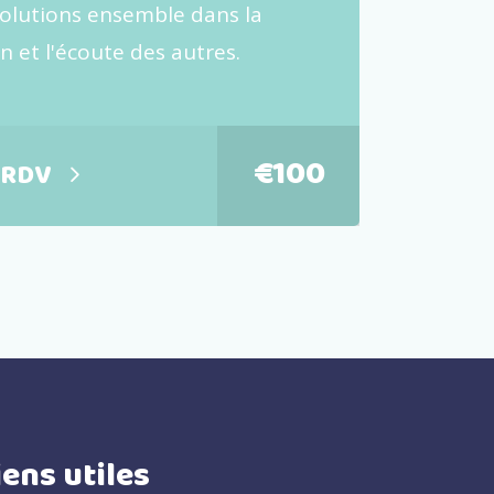
solutions ensemble dans la
 et l'écoute des autres.
€
100
 RDV
iens utiles