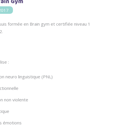
rain Gym
2017
suis formée en Brain gym et certifiée niveau 1
2.
ise :
n neuro linguistique (PNL)
ctionnelle
n non violente
tique
es émotions