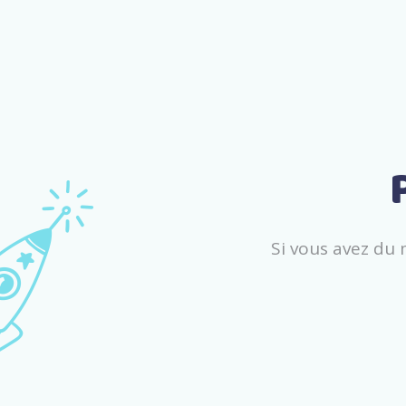
S
i
v
o
u
s
a
v
e
z
d
u