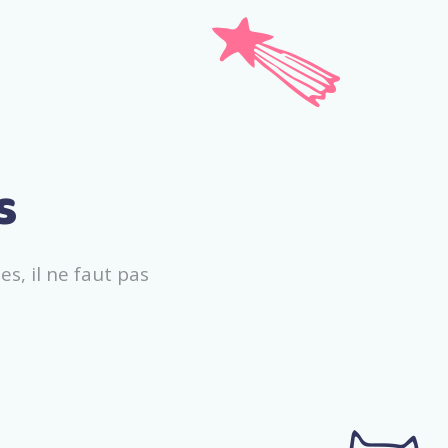
s
e
s
,
i
l
n
e
f
a
u
t
p
a
s