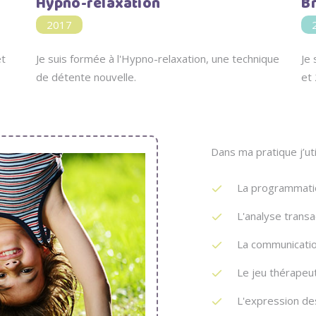
Hypno-relaxation
B
2017
et
Je suis formée à l'Hypno-relaxation, une technique
Je 
de détente nouvelle.
et 
Dans ma pratique j’util
La programmatio
L'analyse transa
La communicatio
Le jeu thérapeu
L'expression d