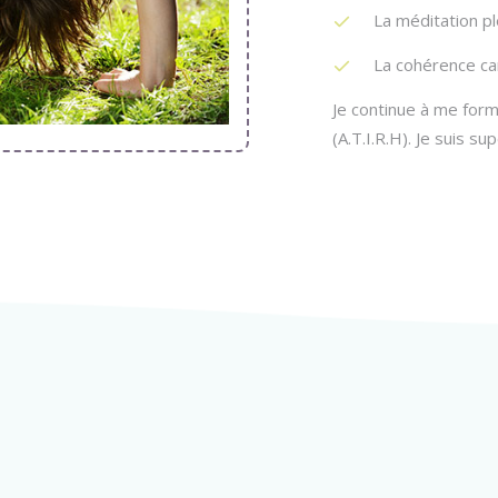
La méditation p
La cohérence ca
Je continue à me form
(A.T.I.R.H). Je suis s