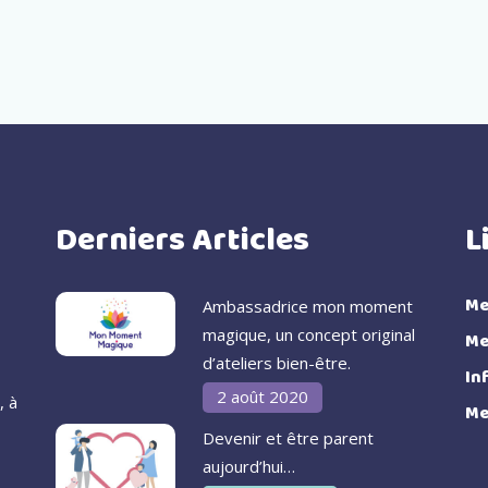
Derniers Articles
L
Me
Ambassadrice mon moment
magique, un concept original
Me
d’ateliers bien-être.
In
2 août 2020
, à
Me
Devenir et être parent
aujourd’hui…