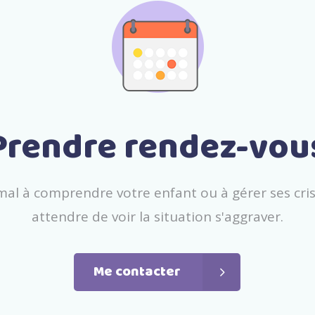
m
a
l
à
c
o
m
p
r
e
n
d
r
e
v
o
t
r
e
e
n
f
a
n
t
o
u
à
g
é
r
e
r
s
e
s
c
r
i
a
t
t
e
n
d
r
e
d
e
v
o
i
r
l
a
s
i
t
u
a
t
i
o
n
s
'
a
g
g
r
a
v
e
r
.
Me contacter