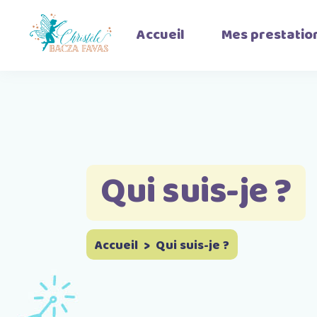
Accueil
Mes prestatio
Accompagnement
Parental
Coaching Parental
Thérapie Familiale
Qui suis-je ?
Accueil
>
Qui suis-je ?